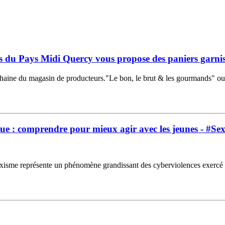
 du Pays Midi Quercy vous propose des paniers garnis
rochaine du magasin de producteurs."Le bon, le brut & les gourmands" o
ue : comprendre pour mieux agir avec les jeunes - #S
représente un phénomène grandissant des cyberviolences exercé sur les 