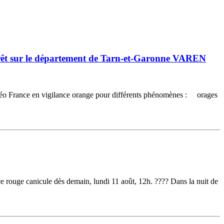
 forêt sur le département de Tarn-et-Garonne VAREN
téo France en vigilance orange pour différents phénomènes : orages
 rouge canicule dès demain, lundi 11 août, 12h. ???? Dans la nuit de