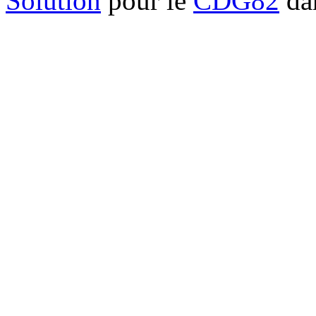
Solution
pour le
CDG82
dan