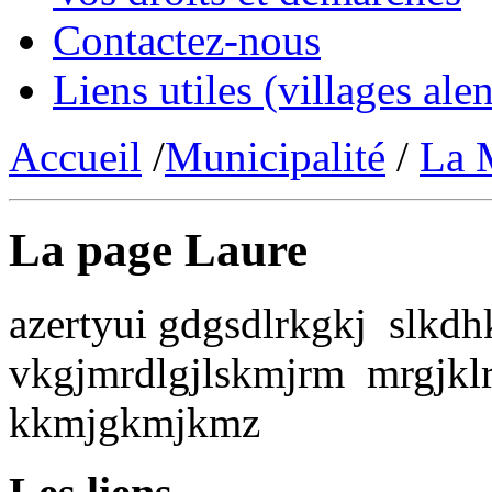
Contactez-nous
Liens utiles (villages alen
Accueil
/
Municipalité
/
La 
La page Laure
azertyui gdgsdlrkgkj slkd
vkgjmrdlgjlskmjrm mrgjk
kkmjgkmjkmz