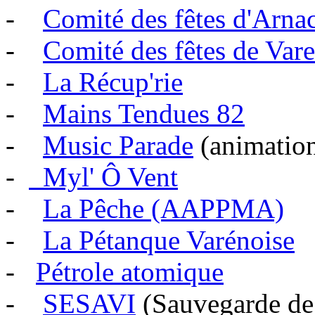
-
Comité des fêtes d'Arna
-
Comité des fêtes de Var
-
La Récup'rie
-
Mains Tendues 82
-
Music Parade
(animatio
-
Myl' Ô Vent
-
La Pêche (AAPPMA)
-
La Pétanque Varénoise
-
Pétrole atomique
-
SESAVI
(Sauvegarde de 